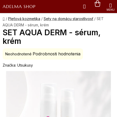
Prejsť
Hľadať
NÁKU
na
obsah
KOŠÍK
Domov
/
Pleťová kozmetika
/
Sety na domácu starostlivosť
/
SET
AQUA DERM - sérum, krém
SET AQUA DERM - sérum,
krém
Podrobnosti hodnotenia
Priemerné
Neohodnotené
hodnotenie
Značka:
Utsukusy
produktu
je
0,0
z
5
hviezdičiek.