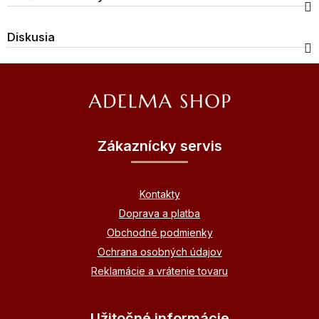
Diskusia
Z
á
p
ä
Zákaznícky servis
t
i
Kontakty
e
Doprava a platba
Obchodné podmienky
Ochrana osobných údajov
Reklamácie a vrátenie tovaru
Užitočné informácie