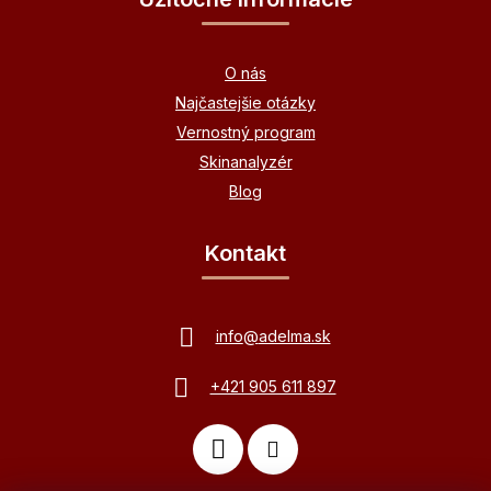
O nás
Najčastejšie otázky
Vernostný program
Skinanalyzér
Blog
Kontakt
info
@
adelma.sk
+421 905 611 897