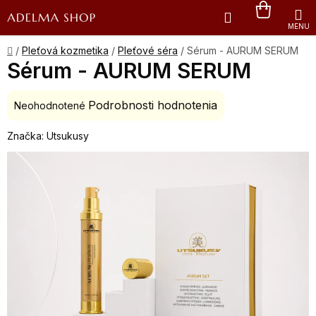
Prejsť
Hľadať
NÁKU
na
obsah
KOŠÍK
Domov
/
Pleťová kozmetika
/
Pleťové séra
/
Sérum - AURUM SERUM
Sérum - AURUM SERUM
Podrobnosti hodnotenia
Priemerné
Neohodnotené
hodnotenie
Značka:
Utsukusy
produktu
je
0,0
z
5
hviezdičiek.