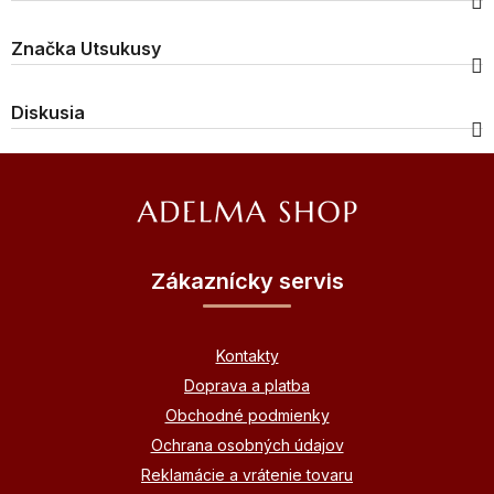
Značka
Utsukusy
Diskusia
Z
á
p
ä
Zákaznícky servis
t
i
Kontakty
e
Doprava a platba
Obchodné podmienky
Ochrana osobných údajov
Reklamácie a vrátenie tovaru