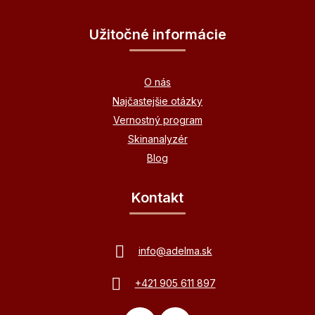
Užitočné informácie
O nás
Najčastejšie otázky
Vernostný program
Skinanalyzér
Blog
Kontakt
info
@
adelma.sk
+421 905 611 897