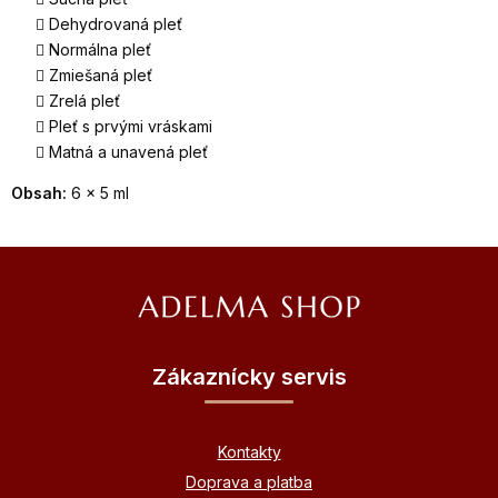
Dehydrovaná pleť
Normálna pleť
Zmiešaná pleť
Zrelá pleť
Pleť s prvými vráskami
Matná a unavená pleť
Obsah:
6 × 5 ml
Z
á
p
ä
Zákaznícky servis
t
i
Kontakty
e
Doprava a platba