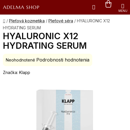
Prejsť
Hľadať
NÁKU
na
obsah
KOŠÍK
Domov
/
Pleťová kozmetika
/
Pleťové séra
/
HYALURONIC X12
HYDRATING SERUM
HYALURONIC X12
HYDRATING SERUM
Podrobnosti hodnotenia
Priemerné
Neohodnotené
hodnotenie
Značka:
Klapp
produktu
je
0,0
z
5
hviezdičiek.