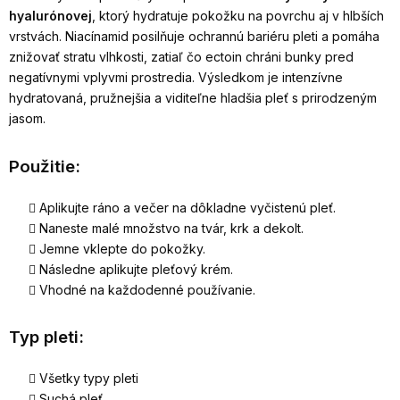
hyalurónovej
, ktorý hydratuje pokožku na povrchu aj v hlbších
vrstvách. Niacínamid posilňuje ochrannú bariéru pleti a pomáha
znižovať stratu vlhkosti, zatiaľ čo ectoin chráni bunky pred
negatívnymi vplyvmi prostredia. Výsledkom je intenzívne
hydratovaná, pružnejšia a viditeľne hladšia pleť s prirodzeným
jasom.
Použitie:
Aplikujte ráno a večer na dôkladne vyčistenú pleť.
Naneste malé množstvo na tvár, krk a dekolt.
Jemne vklepte do pokožky.
Následne aplikujte pleťový krém.
Vhodné na každodenné používanie.
Typ pleti:
Všetky typy pleti
Suchá pleť