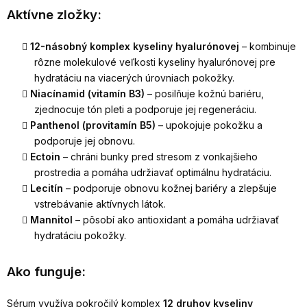
Aktívne zložky:
12-násobný komplex kyseliny hyalurónovej
– kombinuje
rôzne molekulové veľkosti kyseliny hyalurónovej pre
hydratáciu na viacerých úrovniach pokožky.
Niacínamid (vitamín B3)
– posilňuje kožnú bariéru,
zjednocuje tón pleti a podporuje jej regeneráciu.
Panthenol (provitamín B5)
– upokojuje pokožku a
podporuje jej obnovu.
Ectoin
– chráni bunky pred stresom z vonkajšieho
prostredia a pomáha udržiavať optimálnu hydratáciu.
Lecitín
– podporuje obnovu kožnej bariéry a zlepšuje
vstrebávanie aktívnych látok.
Mannitol
– pôsobí ako antioxidant a pomáha udržiavať
hydratáciu pokožky.
Ako funguje:
Sérum využíva pokročilý komplex
12 druhov kyseliny