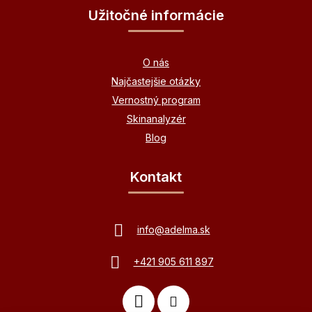
Užitočné informácie
O nás
Najčastejšie otázky
Vernostný program
Skinanalyzér
Blog
Kontakt
info
@
adelma.sk
+421 905 611 897