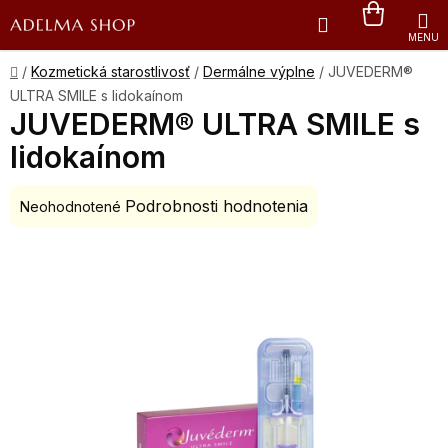
Prejsť
Hľadať
NÁKU
na
obsah
KOŠÍK
Domov
/
Kozmetická starostlivosť
/
Dermálne výplne
/
JUVEDERM®
ULTRA SMILE s lidokaínom
JUVEDERM® ULTRA SMILE s
lidokaínom
Podrobnosti hodnotenia
Priemerné
Neohodnotené
hodnotenie
produktu
je
0,0
z
5
hviezdičiek.