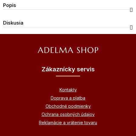
Popis
Diskusia
Z
á
p
ä
Zákaznícky servis
t
i
Kontakty
e
Doprava a platba
Obchodné podmienky
Ochrana osobných údajov
Reklamácie a vrátenie tovaru