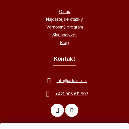
O nás
Najčastejšie otázky
Vernostný program
Skinanalyzér
Blog
Kontakt
info
@
adelma.sk
+421 905 611 897