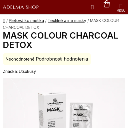
Prejsť
Hľadať
NÁKU
na
obsah
KOŠÍK
Domov
/
Pleťová kozmetika
/
Textilné a iné masky
/
MASK COLOUR
CHARCOAL DETOX
MASK COLOUR CHARCOAL
DETOX
Podrobnosti hodnotenia
Priemerné
Neohodnotené
hodnotenie
Značka:
Utsukusy
produktu
je
0,0
z
5
hviezdičiek.