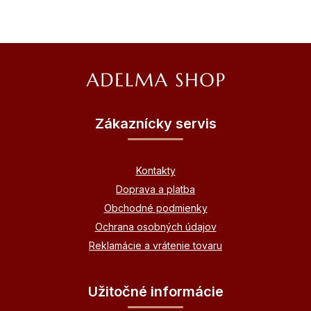
Z
á
p
ä
Zákaznícky servis
t
i
Kontakty
e
Doprava a platba
Obchodné podmienky
Ochrana osobných údajov
Reklamácie a vrátenie tovaru
Užitočné informácie