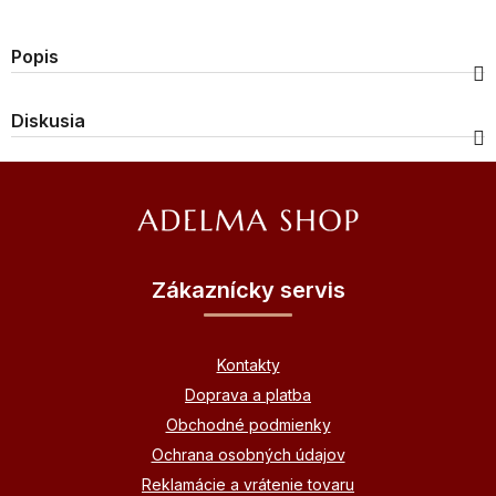
Popis
Diskusia
Z
á
p
ä
Zákaznícky servis
t
i
Kontakty
e
Doprava a platba
Obchodné podmienky
Ochrana osobných údajov
Reklamácie a vrátenie tovaru