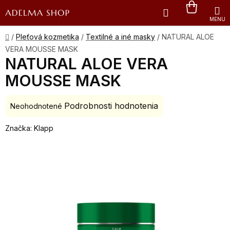
Prejsť
Hľadať
NÁKU
na
obsah
KOŠÍK
Domov
/
Pleťová kozmetika
/
Textilné a iné masky
/
NATURAL ALOE
VERA MOUSSE MASK
NATURAL ALOE VERA
MOUSSE MASK
Podrobnosti hodnotenia
Priemerné
Neohodnotené
hodnotenie
Značka:
Klapp
produktu
je
0,0
z
5
hviezdičiek.