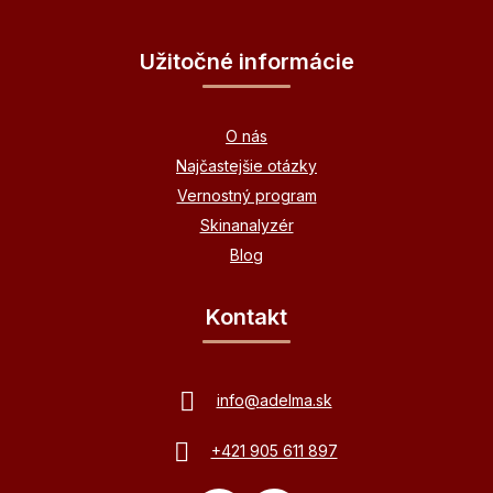
Užitočné informácie
O nás
Najčastejšie otázky
Vernostný program
Skinanalyzér
Blog
Kontakt
info
@
adelma.sk
+421 905 611 897