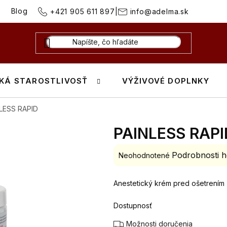
Blog
+421 905 611 897
|
info@adelma.sk
KÁ STAROSTLIVOSŤ
VÝŽIVOVÉ DOPLNKY
LESS RAPID
PAINLESS RAPI
Podrobnosti h
Priemerné
Neohodnotené
hodnotenie
produktu
Anestetický krém pred ošetrením
je
0,0
Dostupnosť
z
Možnosti doručenia
5