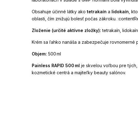
Obsahuje účinné látky ako
tetrakaín
a
lidokaín
, kt
oblasti, čím znižujú bolesť počas zákroku. :contentR
Zloženie (určité aktívne zložky):
tetrakaín, lidoka
Krém sa ľahko nanáša a zabezpečuje rovnomerné pô
Objem:
500 ml
Painless RAPID 500 ml
je skvelou voľbou pre tých, 
kozmetické centrá a majiteľky beauty salónov.