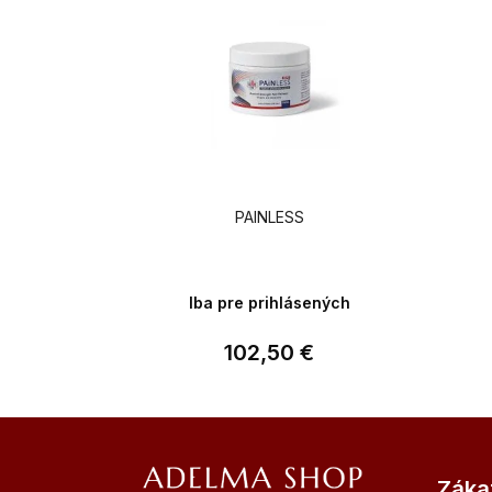
PAINLESS
Iba pre prihlásených
102,50 €
Z
á
Záka