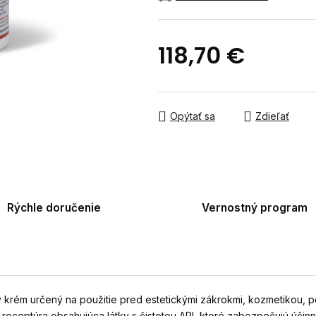
hviezdičiek.
118,70 €
Jednotková cena:
Opýtať sa
Zdieľať
Rýchle doručenie
Vernostný program
ký krém určený na použitie pred estetickými zákrokmi, kozmetikou
 receptúra obsahujúca látky s čistotou API, ktoré zabezpečujú účin