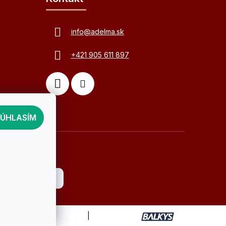
info
@
adelma.sk
+421 905 611 897
SÚHLASÍM
Vytvoril Shoptet
|
Upravil Balkys