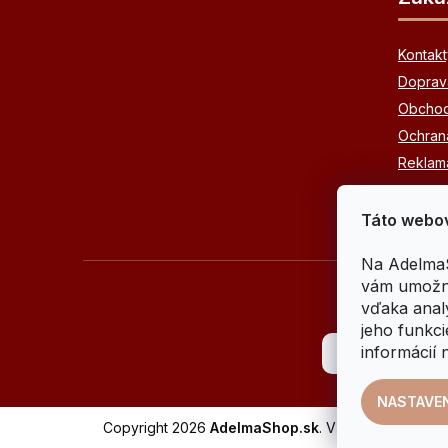
p
ä
Kontakt
t
Doprava
Obchod
i
Ochran
e
Reklamá
Táto webov
Na AdelmaS
vám umožni
vďaka anal
jeho funkci
informácií 
NASTAVEN
Copyright 2026
AdelmaShop.sk
. Všetky práva vyh