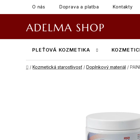
Prejsť
O nás
Doprava a platba
Kontakty
na
obsah
PLEŤOVÁ KOZMETIKA
KOZMETIC
Domov
/
Kozmetická starostlivosť
/
Doplnkový materiál
/
PAIN