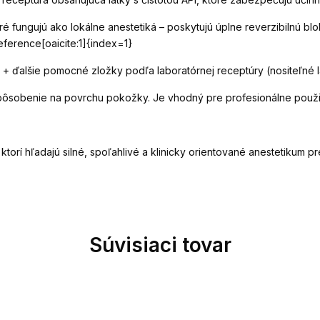
oré fungujú ako lokálne anestetiká – poskytujú úplne reverzibilnú b
eference[oaicite:1]{index=1}
ín + ďalšie pomocné zložky podľa laboratórnej receptúry (nositeľné 
sobenie na povrchu pokožky. Je vhodný pre profesionálne použitie
ktorí hľadajú silné, spoľahlivé a klinicky orientované anestetikum 
Súvisiaci tovar