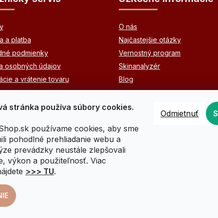
y
O nás
 a platba
Najčastejšie otázky
né podmienky
Vernostný program
a osobných údajov
Skinanalyzér
cie a vrátenie tovaru
Blog
á stránka používa súbory cookies.
Odmietnuť
hop.sk používame cookies, aby sme
li pohodlné prehliadanie webu a
Registrácia (pre odborníkov v estetickej starostlivosti)
ýze prevádzky neustále zlepšovali
e, výkon a použiteľnosť. Viac
nájdete
>>> TU
.
IE
radené.
Upraviť nastavenie cookies