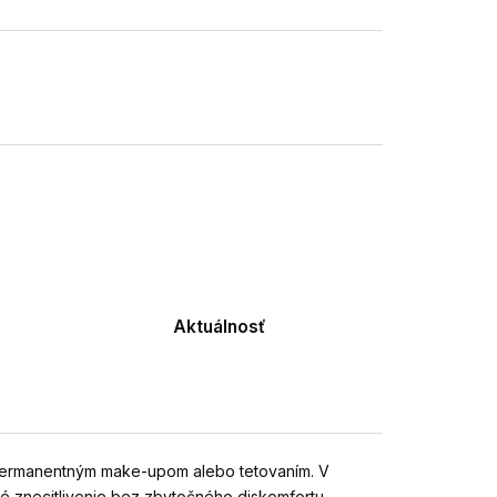
Aktuálnosť
, permanentným make-upom alebo tetovaním. V
né znecitlivenie bez zbytočného diskomfortu.