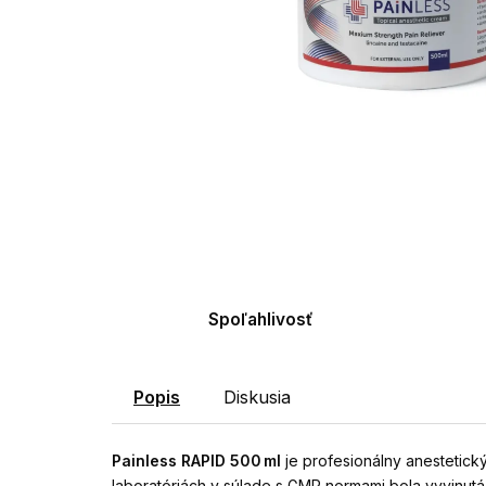
Spoľahlivosť
Popis
Diskusia
Painless RAPID 500 ml
je profesionálny anestetic
laboratóriách v súlade s GMP normami bola vyvinutá