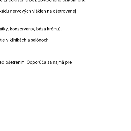
lokádu nervových vlákien na ošetrovanej
látky, konzervanty, báza krému).
 v klinikách a salónoch.
pred ošetrením. Odporúča sa najmä pre