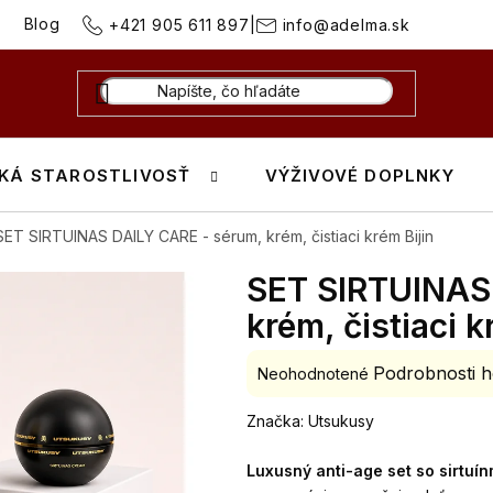
Blog
+421 905 611 897
|
info@adelma.sk
KÁ STAROSTLIVOSŤ
VÝŽIVOVÉ DOPLNKY
SET SIRTUINAS DAILY CARE - sérum, krém, čistiaci krém Bijin
SET SIRTUINAS
krém, čistiaci k
Podrobnosti h
Priemerné
Neohodnotené
hodnotenie
Značka:
Utsukusy
produktu
je
Luxusný anti-age set so sirtuín
0,0