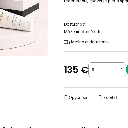
regeneráciu, spevňuje pleť a spom
z
5
hviezdičiek.
Dostupnosť
Môžeme doručiť do:
Možnosti doručenia
135 €
Jednotková cena:
Opýtať sa
Zdieľať