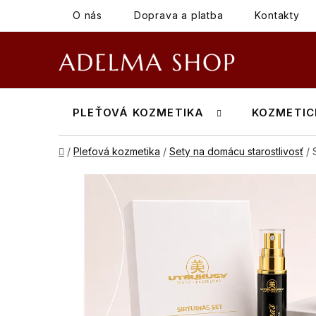
Prejsť
O nás
Doprava a platba
Kontakty
na
obsah
PLEŤOVÁ KOZMETIKA
KOZMETIC
Domov
/
Pleťová kozmetika
/
Sety na domácu starostlivosť
/