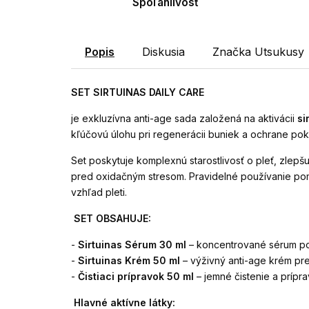
Spoľahlivosť
Popis
Diskusia
Značka
Utsukusy
SET SIRTUINAS DAILY CARE
je exkluzívna anti-age sada založená na aktivácii
sir
kľúčovú úlohu pri regenerácii buniek a ochrane po
Set poskytuje komplexnú starostlivosť o pleť, zlepšuje
pred oxidačným stresom. Pravidelné používanie pom
vzhľad pleti.
SET OBSAHUJE:
-
Sirtuinas Sérum
30 ml
– koncentrované sérum po
-
Sirtuinas Krém
50 ml
– výživný anti-age krém pre
-
Čistiaci prípravok
50 ml
– jemné čistenie a príprav
Hlavné aktívne látky: