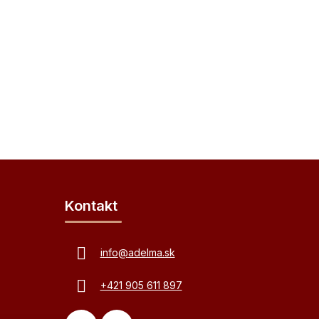
Kontakt
info
@
adelma.sk
+421 905 611 897