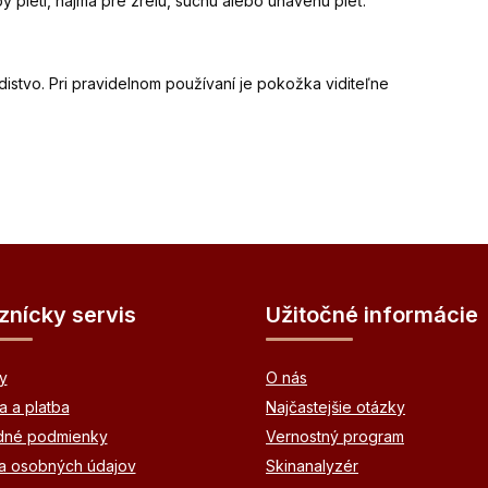
py pleti, najmä pre zrelú, suchú alebo unavenú pleť.
distvo. Pri pravidelnom používaní je pokožka viditeľne
znícky servis
Užitočné informácie
y
O nás
 a platba
Najčastejšie otázky
né podmienky
Vernostný program
a osobných údajov
Skinanalyzér