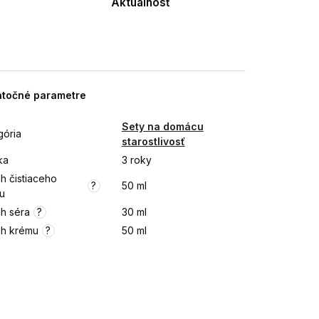
Aktuálnosť
točné parametre
Sety na domácu
gória
starostlivosť
ka
3 roky
h čistiaceho
?
50 ml
u
?
h séra
30 ml
?
h krému
50 ml