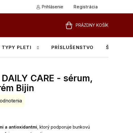
Prihlásenie
Registrácia
PRÁZDNY KOŠÍK
NÁKUPNÝ
KOŠÍK
TYPY PLETI
PRÍSLUŠENSTVO
ŠKOLENIA
 DAILY CARE - sérum,
rém Bijin
odnotenia
mi a antioxidantmi
, ktorý podporuje bunkovú