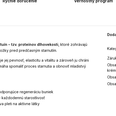
Rýchle doručenie
Vernostný program
Doda
tuín – tzv. proteínov dlhovekosti,
ktoré zohrávajú
Kate
kožky pred predčasným starnutím.
Záru
 jej pevnosť, elasticitu a vitalitu a zároveň ju chráni
Obsa
áha spomaliť proces starnutia a obnoviť mladistvý
krém
Obsa
Obsa
dporujúce regeneráciu buniek
 každodennú starostlivosť
a pleti na aktívne látky