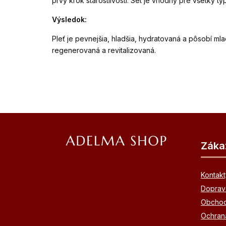
prvý krok starostlivosti. Set je vhodný pre všetky ty
Výsledok:
Pleť je pevnejšia, hladšia, hydratovaná a pôsobí mla
regenerovaná a revitalizovaná.
Z
á
Záka
p
ä
Kontakt
t
Doprava
Obchod
i
Ochran
e