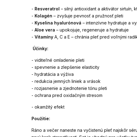
-
Resveratrol
– silný antioxidant a aktivátor sirtuín,
-
Kolagén
– zvyšuje pevnosť a pružnosť pleti
-
Kyselina hyalurónová
– intenzívne hydratuje a vy
-
Aloe vera
– upokojuje, regeneruje a hydratuje
-
Vitamíny
A, C a E – chránia pleť pred voľnými radiká
Účinky:
- viditeľné omladenie pleti
- spevnenie a zlepšenie elasticity
- hydratácia a výživa
- redukcia jemných liniek a vrások
- rozjasnenie a zjednotenie tónu pleti
- ochrana pred oxidačným stresom
- okamžitý efekt
Použitie:
Ráno a večer naneste na vyčistenú pleť najskôr séru