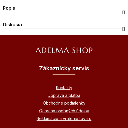
Popis
Diskusia
Z
á
p
ä
Zákaznícky servis
t
i
Kontakty
e
Doprava a platba
Obchodné podmienky
Ochrana osobných údajov
Reklamácie a vrátenie tovaru