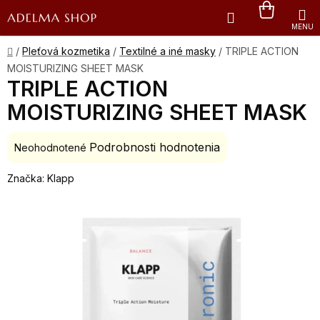
Prejsť
Hľadať
NÁKU
na
obsah
KOŠÍK
Domov
/
Pleťová kozmetika
/
Textilné a iné masky
/
TRIPLE ACTION
MOISTURIZING SHEET MASK
TRIPLE ACTION
MOISTURIZING SHEET MASK
Podrobnosti hodnotenia
Priemerné
Neohodnotené
hodnotenie
Značka:
Klapp
produktu
je
0,0
z
5
hviezdičiek.