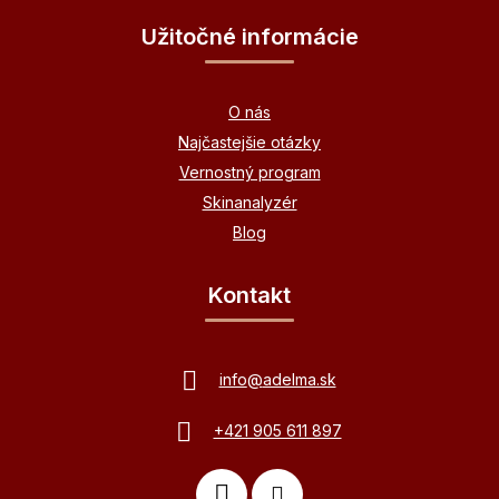
Užitočné informácie
O nás
Najčastejšie otázky
Vernostný program
Skinanalyzér
Blog
Kontakt
info
@
adelma.sk
+421 905 611 897