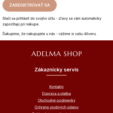
ZAREGISTROVAŤ SA
Stačí sa prihlásiť do svojho účtu - zľavy sa vám automaticky
započítajú pri nákupe.
Ďakujeme, že nakupujete u nás - vážime si vašu dôveru.
Z
á
p
ä
Zákaznícky servis
t
i
Kontakty
e
Doprava a platba
Obchodné podmienky
Ochrana osobných údajov