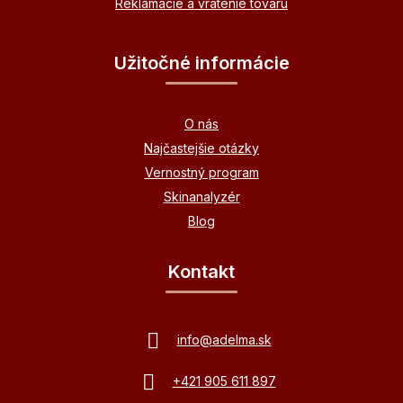
Reklamácie a vrátenie tovaru
Užitočné informácie
O nás
Najčastejšie otázky
Vernostný program
Skinanalyzér
Blog
Kontakt
info
@
adelma.sk
+421 905 611 897