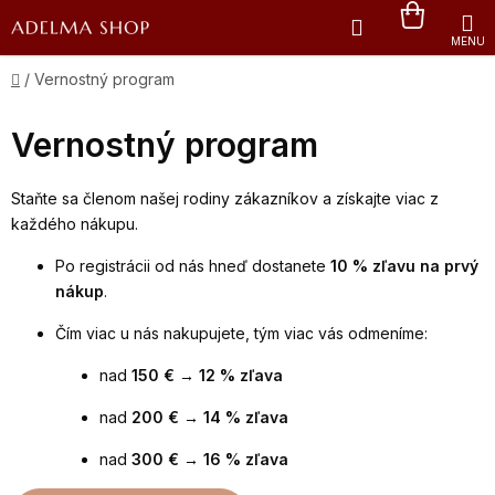
Prejsť
Hľadať
NÁKU
na
obsah
KOŠÍK
Domov
/
Vernostný program
Vernostný program
Staňte sa členom našej rodiny zákazníkov a získajte viac z
každého nákupu.
Po registrácii od nás hneď dostanete
10 % zľavu na prvý
nákup
.
Čím viac u nás nakupujete, tým viac vás odmeníme:
nad
150 € → 12 % zľava
nad
200 € → 14 % zľava
nad
300 € → 16 % zľava