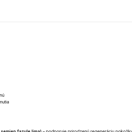
enú
nutia
 semien fazule lima)
– podporuje prirodzenú regeneráciu pokožky