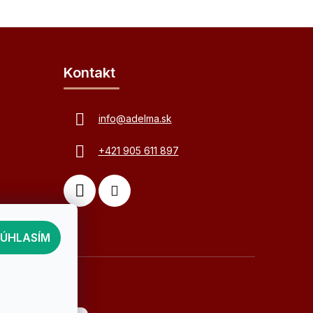
Kontakt
info
@
adelma.sk
+421 905 611 897
SÚHLASÍM