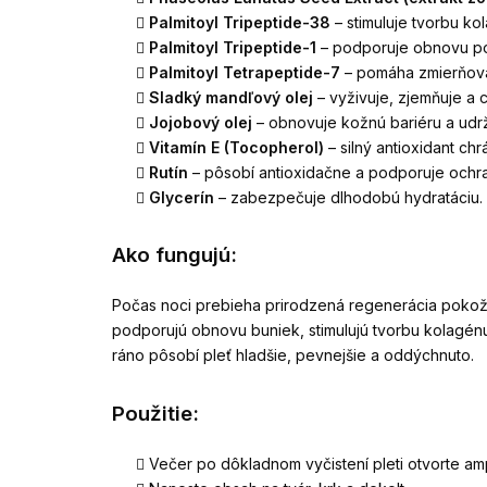
Palmitoyl Tripeptide-38
– stimuluje tvorbu kol
Palmitoyl Tripeptide-1
– podporuje obnovu pok
Palmitoyl Tetrapeptide-7
– pomáha zmierňovať
Sladký mandľový olej
– vyživuje, zjemňuje a 
Jojobový olej
– obnovuje kožnú bariéru a udrž
Vitamín E (Tocopherol)
– silný antioxidant chr
Rutín
– pôsobí antioxidačne a podporuje ochr
Glycerín
– zabezpečuje dlhodobú hydratáciu.
Ako fungujú:
Počas noci prebieha prirodzená regenerácia pokožk
podporujú obnovu buniek, stimulujú tvorbu kolagén
ráno pôsobí pleť hladšie, pevnejšie a oddýchnuto.
Použitie:
Večer po dôkladnom vyčistení pleti otvorte am