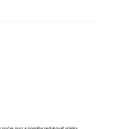
 počas noci a pomáha redukovať vrásky.