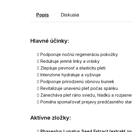
Popis
Diskusia
Hlavné účinky:
Podporuje nočnú regeneráciu pokožky
Redukuje jemné linky a vrásky
Zlepšuje pevnosť a elasticitu pleti
Intenzívne hydratuje a vyživuje
Podporuje prirodzenú obnovu buniek
Revitalizuje unavenú pleť počas spánku
Zanecháva pleť ráno sviežu, hladkú a rozjasn
Pomáha spomaľovať prejavy predčasného star
Aktívne zložky:
Phaseolus Lunatus Seed Extract (extrakt zo