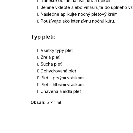
Naneste obsah na tvár, krk a dekolt.
Jemne vklepte alebo vmasírujte do úplného vs
Následne aplikujte nočný pleťový krém.
Používajte ako intenzívnu nočnú kúru.
Typ pleti:
Všetky typy pleti
Zrelá pleť
Suchá pleť
Dehydrovaná pleť
Pleť s prvými vráskami
Pleť s hlbšími vráskami
Unavená a mdlá pleť
Obsah:
5 × 1 ml