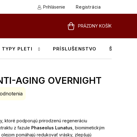
Prihlásenie
Registrácia
PRÁZDNY KOŠÍK
NÁKUPNÝ
KOŠÍK
TYPY PLETI
PRÍSLUŠENSTVO
ŠKOLENIA
NTI-AGING OVERNIGHT
odnotenia
y, ktoré podporujú prirodzenú regeneráciu
traktu z fazule
Phaseolus Lunatus
, biomimetickým
m olejom pomáhajú redukovať vrásky, zlepšujú