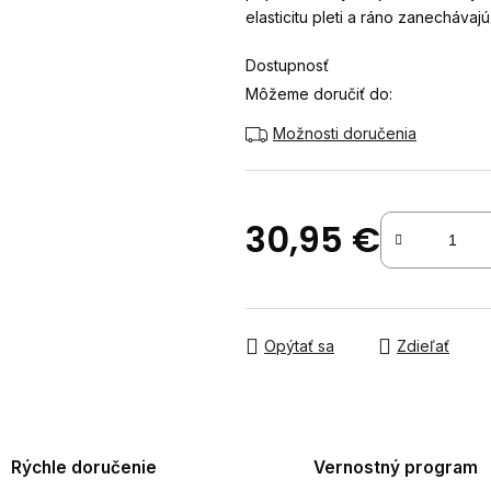
elasticitu pleti a ráno zanecháva
hviezdičiek.
Dostupnosť
Môžeme doručiť do:
Možnosti doručenia
30,95 €
Jednotková cena:
Opýtať sa
Zdieľať
Rýchle doručenie
Vernostný program