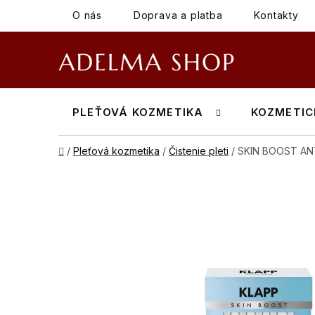
Prejsť
O nás
Doprava a platba
Kontakty
na
obsah
PLEŤOVÁ KOZMETIKA
KOZMETIC
Domov
/
Pleťová kozmetika
/
Čistenie pleti
/
SKIN BOOST AN