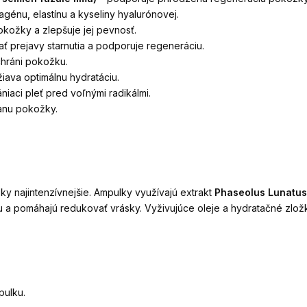
agénu, elastínu a kyseliny hyalurónovej.
ožky a zlepšuje jej pevnosť.
 prejavy starnutia a podporuje regeneráciu.
chráni pokožku.
iava optimálnu hydratáciu.
ániaci pleť pred voľnými radikálmi.
anu pokožky.
y najintenzívnejšie. Ampulky využívajú extrakt
Phaseolus Lunatus
u a pomáhajú redukovať vrásky. Vyživujúce oleje a hydratačné zlo
pulku.