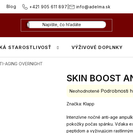
Blog
+421 905 611 897
|
info@adelma.sk
KÁ STAROSTLIVOSŤ
VÝŽIVOVÉ DOPLNKY
TI-AGING OVERNIGHT
SKIN BOOST A
Podrobnosti h
Priemerné
Neohodnotené
hodnotenie
Značka:
Klapp
produktu
je
Intenzívne nočné anti-age ampulk
0,0
pokožky počas spánku. Vďaka ex
z
peptidom a vyživujúcim rastlinný
5