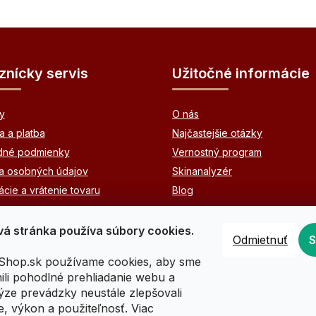
znícky servis
Užitočné informácie
y
O nás
 a platba
Najčastejšie otázky
né podmienky
Vernostný program
a osobných údajov
Skinanalyzér
cie a vrátenie tovaru
Blog
á stránka používa súbory cookies.
Odmietnuť
hop.sk používame cookies, aby sme
li pohodlné prehliadanie webu a
Registrácia (pre odborníkov v estetickej starostlivosti)
ýze prevádzky neustále zlepšovali
e, výkon a použiteľnosť. Viac