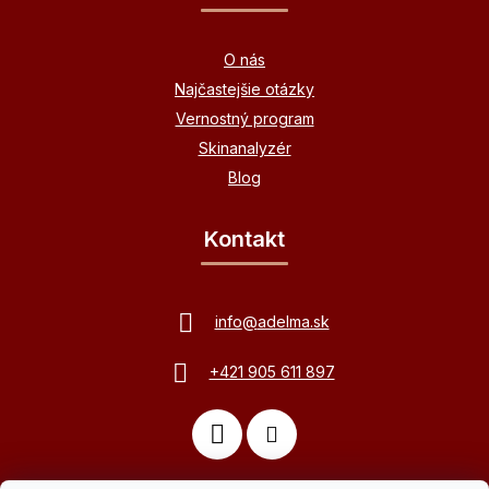
O nás
Najčastejšie otázky
Vernostný program
Skinanalyzér
Blog
Kontakt
info
@
adelma.sk
+421 905 611 897