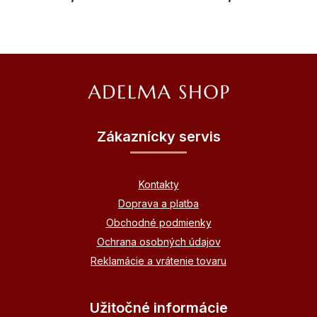
Z
á
p
ä
Zákaznícky servis
t
i
Kontakty
e
Doprava a platba
Obchodné podmienky
Ochrana osobných údajov
Reklamácie a vrátenie tovaru
Užitočné informácie