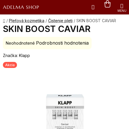
Prejsť
Hľadať
NÁKU
na
obsah
KOŠÍK
Domov
/
Pleťová kozmetika
/
Čistenie pleti
/
SKIN BOOST CAVIAR
SKIN BOOST CAVIAR
Podrobnosti hodnotenia
Priemerné
Neohodnotené
hodnotenie
Značka:
Klapp
produktu
je
Akcia
0,0
z
5
hviezdičiek.