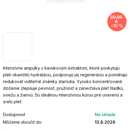
30,95
€
–10 %
Intenzívne ampulky s kaviárovým extraktom, ktoré poskytujú
pleti okamžitú hydratáciu, podporujú jej regeneráciu a pomáhajú
redukovať viditeľné známky starnutia. Vysoko koncentrované
zloženie zlepšuje pevnosť, pružnosť a zanecháva pleť hladkú,
sviežu a žiarivú. Sú ideálnou intenzívnou kúrou pre unavenú a
zrelú pleť.
Dostupnosť
Na sklade
Môžeme doručiť do:
13.8.2026