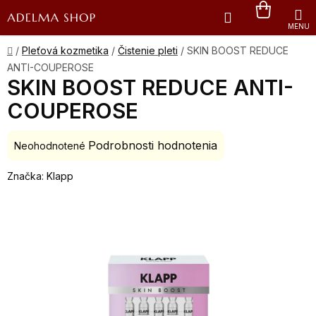
Prejsť
Hľadať
NÁKU
na
obsah
KOŠÍK
Domov
/
Pleťová kozmetika
/
Čistenie pleti
/
SKIN BOOST REDUCE
ANTI-COUPEROSE
SKIN BOOST REDUCE ANTI-
COUPEROSE
Podrobnosti hodnotenia
Priemerné
Neohodnotené
hodnotenie
Značka:
Klapp
produktu
je
0,0
z
5
hviezdičiek.