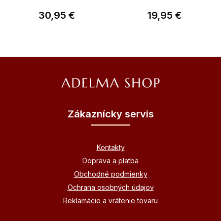
30,95 €
19,95 €
Z
á
p
ä
Zákaznícky servis
t
i
Kontakty
e
Doprava a platba
Obchodné podmienky
Ochrana osobných údajov
Reklamácie a vrátenie tovaru