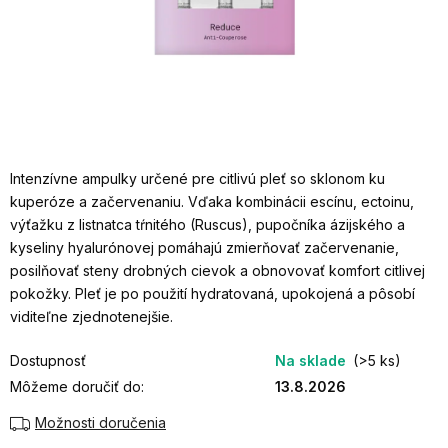
Intenzívne ampulky určené pre citlivú pleť so sklonom ku
kuperóze a začervenaniu. Vďaka kombinácii escínu, ectoinu,
výťažku z listnatca tŕnitého (Ruscus), pupočníka ázijského a
kyseliny hyalurónovej pomáhajú zmierňovať začervenanie,
posilňovať steny drobných cievok a obnovovať komfort citlivej
pokožky. Pleť je po použití hydratovaná, upokojená a pôsobí
viditeľne zjednotenejšie.
Dostupnosť
Na sklade
(>5 ks)
Môžeme doručiť do:
13.8.2026
Možnosti doručenia